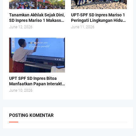
Tanamkan Akhlak Sejak Dini,
UPT-SPF SD Inpres Mariso 1
SD Inpres Mariso 1 Makassar
Peringati Lingkungan Hidup
Gelar Sholat Dhuha Rutin
dengan Turun ke Pantai
June 12, 2026
June 11, 2026
Tiap Jumat
Tanjung Merdeka
UPT SPF SD Inpres Bitoa
Manfaatkan Papan Interaktif
Digital Dalam Proses
June 10, 2026
Pembelajaran di Kelas.
POSTING KOMENTAR