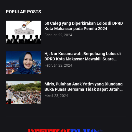
POPULAR POSTS
50 Caleg yang Diperkirakan Lolos di DPRD
Kota Makassar pada Pemilu 2024
Februari 22, 2024
Hj. Nur Kusumawati, Berpeluang Lolos di
DPRD Kota Makassar Mewakili Suara
Perempuan Dapil 2
Februari 22, 2024
Miris, Puluhan Anak Yatim yang Diundang
Buka Puasa Bersama Tidak Dapat Jatah
Makan dan Infaq
Maret 23, 2024