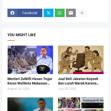
Facebook
YOU MIGHT LIKE
Menteri Zulkifli Hasan Tegur
Jual Beli Jabatan Kepsek
Keras Walikota Makassar
dan Lurah Marak Karena
Soal Sampah
PANSEL Cuma Pajangan
August 04, 2026
July 29, 2026