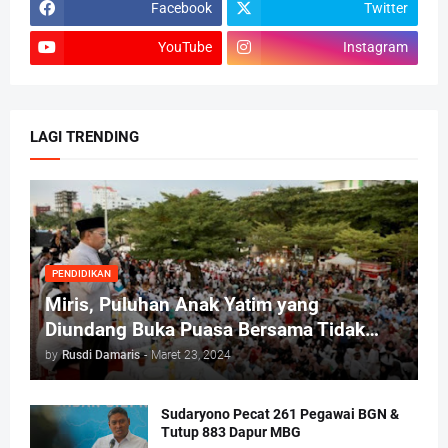
Facebook
Twitter
YouTube
Instagram
LAGI TRENDING
PENDIDIKAN
Miris, Puluhan Anak Yatim yang
Diundang Buka Puasa Bersama Tidak
Dapat Jatah Makan dan Infaq
by
Rusdi Damaris
-
Maret 23, 2024
Sudaryono Pecat 261 Pegawai BGN &
Tutup 883 Dapur MBG