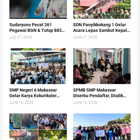
Sudaryono Pecat 261
SDN Panyikkokang 1 Gelar
Pegawai BGN & Tutup 883
Acara Lepas Sambut Kepala
Dapur MBG
Sekolah
July 27, 2026
June 27, 2026
SMP Negeri 6 Makassar
SPMB SMP Makassar
Gelar Karya Kokurikuler
Diserbu Pendaftar, Disdik
Bertema Pengelolaan
Sampai Buka Layanan di
June 16, 2026
June 16, 2026
Sampah dan Kukuhkan Duta
Hari Libur
Adiwiyata