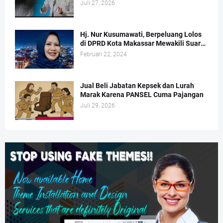
Juli 27, 2026
Hj. Nur Kusumawati, Berpeluang Lolos
di DPRD Kota Makassar Mewakili Suara
Perempuan Dapil 2
Februari 22, 2024
Jual Beli Jabatan Kepsek dan Lurah
Marak Karena PANSEL Cuma Pajangan
Juli 29, 2026