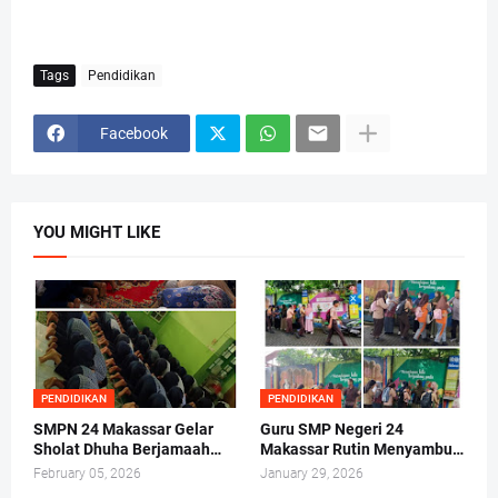
Tags
Pendidikan
Facebook
YOU MIGHT LIKE
PENDIDIKAN
PENDIDIKAN
SMPN 24 Makassar Gelar
Guru SMP Negeri 24
Sholat Dhuha Berjamaah
Makassar Rutin Menyambut
Sebelum Kegiatan Belajar
Siswa di Gerbang
February 05, 2026
January 29, 2026
Mengajar