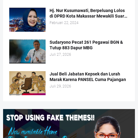
Hj. Nur Kusumawati, Berpeluang Lolos
di DPRD Kota Makassar Mewakili Suara
Perempuan Dapil 2
Februari 22, 2024
Sudaryono Pecat 261 Pegawai BGN &
Tutup 883 Dapur MBG
Juli 27, 2026
Jual Beli Jabatan Kepsek dan Lurah
Marak Karena PANSEL Cuma Pajangan
Juli 29, 2026