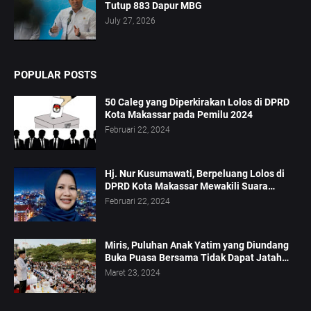
Tutup 883 Dapur MBG
July 27, 2026
POPULAR POSTS
50 Caleg yang Diperkirakan Lolos di DPRD
Kota Makassar pada Pemilu 2024
Februari 22, 2024
Hj. Nur Kusumawati, Berpeluang Lolos di
DPRD Kota Makassar Mewakili Suara
Perempuan Dapil 2
Februari 22, 2024
Miris, Puluhan Anak Yatim yang Diundang
Buka Puasa Bersama Tidak Dapat Jatah
Makan dan Infaq
Maret 23, 2024