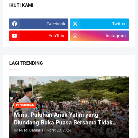
IKUTI KAMI
Facebook
Twitter
YouTube
Instagram
LAGI TRENDING
PENDIDIKAN
Miris, Puluhan Anak Yatim yang
Diundang Buka Puasa Bersama Tidak
Dapat Jatah Makan dan Infaq
by
Rusdi Damaris
-
Maret 23, 2024