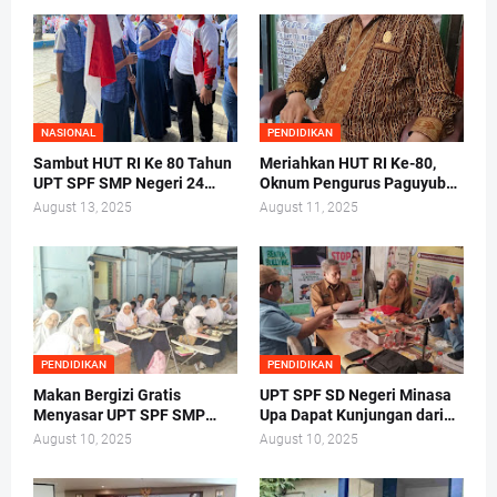
NASIONAL
PENDIDIKAN
Sambut HUT RI Ke 80 Tahun
Meriahkan HUT RI Ke-80,
UPT SPF SMP Negeri 24
Oknum Pengurus Paguyuban
Makassar Gelar Pelantikan
SDN Labuang Baji 2 Pungut
August 13, 2025
August 11, 2025
Ketua Osis Periode 2025-
Biaya dari Orang Tua Siswa
2026.
PENDIDIKAN
PENDIDIKAN
Makan Bergizi Gratis
UPT SPF SD Negeri Minasa
Menyasar UPT SPF SMP
Upa Dapat Kunjungan dari
Negeri 40 Makassar
Tim Lembaga Administrasi
August 10, 2025
August 10, 2025
Negara RI Makassar