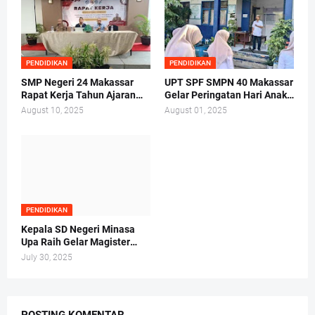
PENDIDIKAN
PENDIDIKAN
SMP Negeri 24 Makassar
UPT SPF SMPN 40 Makassar
Rapat Kerja Tahun Ajaran
Gelar Peringatan Hari Anak
2025/2026 di Hotel Whiz
Nasional Tahun 2025
August 10, 2025
August 01, 2025
Prime
PENDIDIKAN
Kepala SD Negeri Minasa
Upa Raih Gelar Magister
Hukum Tepat di Hari Anak
July 30, 2025
Nasional 2025