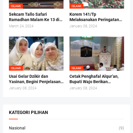
ISLAMI
ISLAMI
Sekcam Tallo Safari
Korem 141/Tp
Ramadhan Malam Ke 13 di
Melaksanakan Peringatan
Mesjid Darul Ma'arif,
Maulid Nabi Muhammad
March 24, 2024
January 08, 2024
Kelurahan Tammua
SAW 1442/H 2020 M
ISLAMI
ISLAMI
Usai Gelar Dzikir dan
Cetak Penghafal Alqur’an,
Yasinan, Begini Penjelasan
Bupati Wajo Berikan
Andi Irma Mappanyukki
Bantuan Buku At-Taisir
January 08, 2024
January 08, 2024
Kepada 30 Hafidz dan
Hafidzah
KATEGORI PILIHAN
Nasional
(9)