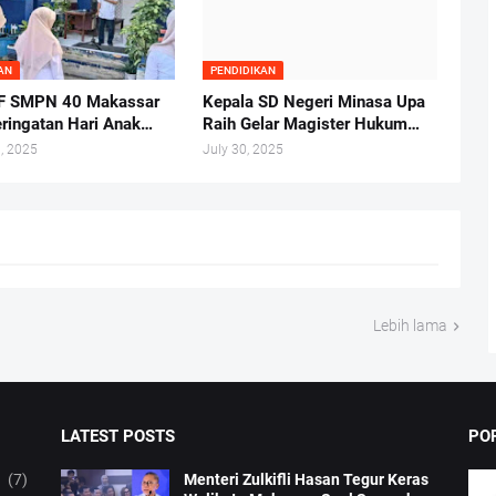
AN
PENDIDIKAN
F SMPN 40 Makassar
Kepala SD Negeri Minasa Upa
eringatan Hari Anak
Raih Gelar Magister Hukum
l Tahun 2025
Tepat di Hari Anak Nasional
, 2025
July 30, 2025
2025
Lebih lama
LATEST POSTS
PO
(7)
Menteri Zulkifli Hasan Tegur Keras