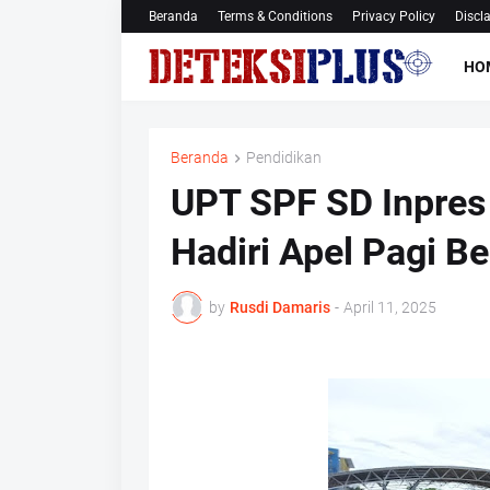
Beranda
Terms & Conditions
Privacy Policy
Discl
HO
Beranda
Pendidikan
UPT SPF SD Inpres 
Hadiri Apel Pagi 
by
Rusdi Damaris
-
April 11, 2025