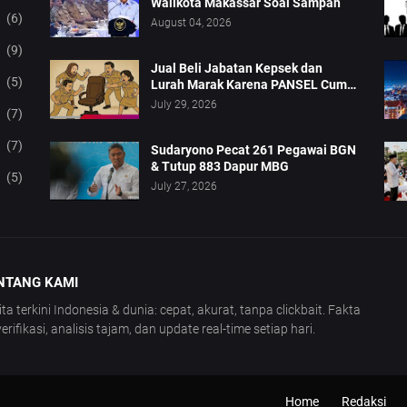
Walikota Makassar Soal Sampah
(6)
August 04, 2026
(9)
Jual Beli Jabatan Kepsek dan
(5)
Lurah Marak Karena PANSEL Cuma
Pajangan
July 29, 2026
(7)
(7)
Sudaryono Pecat 261 Pegawai BGN
& Tutup 883 Dapur MBG
(5)
July 27, 2026
NTANG KAMI
ita terkini Indonesia & dunia: cepat, akurat, tanpa clickbait. Fakta
verifikasi, analisis tajam, dan update real-time setiap hari.
Home
Redaksi