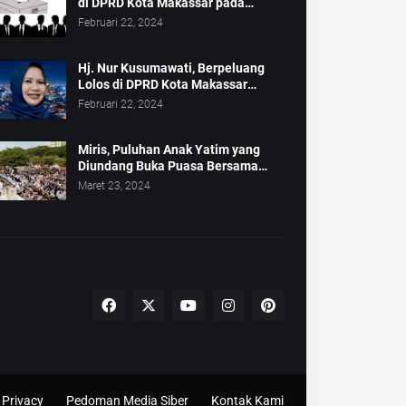
di DPRD Kota Makassar pada
Pemilu 2024
Februari 22, 2024
Hj. Nur Kusumawati, Berpeluang
Lolos di DPRD Kota Makassar
Mewakili Suara Perempuan Dapil 2
Februari 22, 2024
Miris, Puluhan Anak Yatim yang
Diundang Buka Puasa Bersama
Tidak Dapat Jatah Makan dan Infaq
Maret 23, 2024
Privacy
Pedoman Media Siber
Kontak Kami