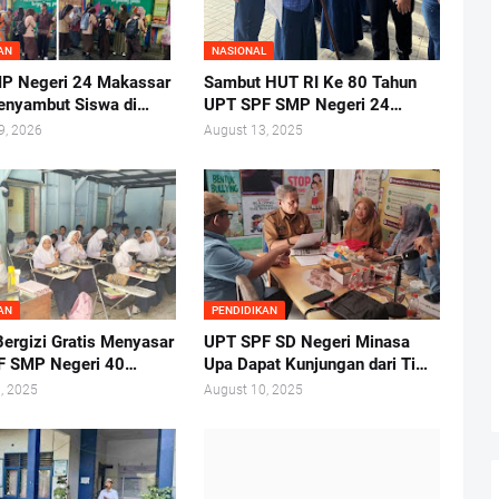
AN
NASIONAL
P Negeri 24 Makassar
Sambut HUT RI Ke 80 Tahun
enyambut Siswa di
UPT SPF SMP Negeri 24
g
Makassar Gelar Pelantikan
9, 2026
August 13, 2025
Ketua Osis Periode 2025-
2026.
AN
PENDIDIKAN
ergizi Gratis Menyasar
UPT SPF SD Negeri Minasa
F SMP Negeri 40
Upa Dapat Kunjungan dari Tim
ar
Lembaga Administrasi Negara
, 2025
August 10, 2025
RI Makassar