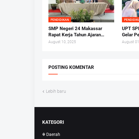
PENDIDIKAN
PENDIDIK
SMP Negeri 24 Makassar
UPT SP
Rapat Kerja Tahun Ajaran
Gelar P
2025/2026 di Hotel Whiz
Nasiona
August 10, 2025
August 01
Prime
POSTING KOMENTAR
Lebih baru
KATEGORI
☬ Daerah