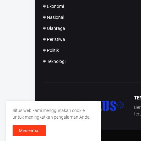
☬ Ekonomi
☬ Nasional
☬ Olahraga
☬ Peristiwa
☬ Politik
☬ Teknologi
TE
Ber
Situs web kami menggunakan cookie
ter
untuk meningkatkan pengalaman Anda.
Menerima!
Copyright ©
Deteksiplus.id