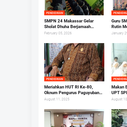
PENDIDIKAN
PENDIDIK
SMPN 24 Makassar Gelar
Guru SM
Sholat Dhuha Berjamaah
Rutin M
Sebelum Kegiatan Belajar
Gerban
February 05, 2026
January 2
Mengajar
PENDIDIKAN
PENDIDIK
Meriahkan HUT RI Ke-80,
Makan B
Oknum Pengurus Paguyuban
UPT SP
SDN Labuang Baji 2 Pungut
Makass
August 11, 2025
August 10
Biaya dari Orang Tua Siswa