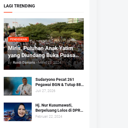
LAGI TRENDING
PENDIDIKAN
Miris, Puluhan Anak Yatim
yang Diundang Buka Puasa
Bersama Tidak Dapat Jatah
by
Rusdi Damaris
-
Maret 23, 2024
Makan dan Infaq
Sudaryono Pecat 261
Pegawai BGN & Tutup 883
Dapur MBG
Juli 27, 2026
Hj. Nur Kusumawati,
Berpeluang Lolos di DPRD
Kota Makassar Mewakili
Februari 22, 2024
Suara Perempuan Dapil 2