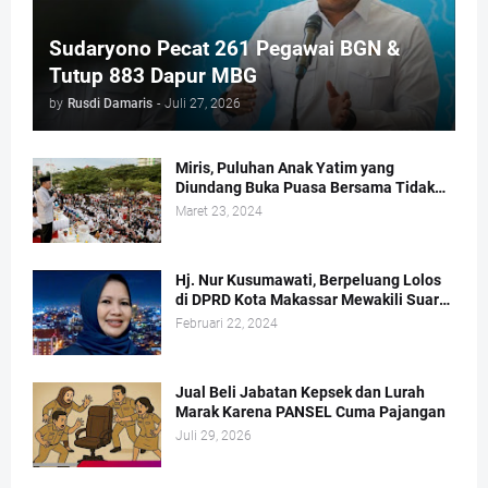
Sudaryono Pecat 261 Pegawai BGN &
Tutup 883 Dapur MBG
by
Rusdi Damaris
-
Juli 27, 2026
Miris, Puluhan Anak Yatim yang
Diundang Buka Puasa Bersama Tidak
Dapat Jatah Makan dan Infaq
Maret 23, 2024
Hj. Nur Kusumawati, Berpeluang Lolos
di DPRD Kota Makassar Mewakili Suara
Perempuan Dapil 2
Februari 22, 2024
Jual Beli Jabatan Kepsek dan Lurah
Marak Karena PANSEL Cuma Pajangan
Juli 29, 2026