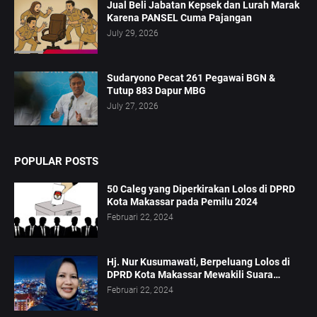
Jual Beli Jabatan Kepsek dan Lurah Marak
Karena PANSEL Cuma Pajangan
July 29, 2026
Sudaryono Pecat 261 Pegawai BGN &
Tutup 883 Dapur MBG
July 27, 2026
POPULAR POSTS
50 Caleg yang Diperkirakan Lolos di DPRD
Kota Makassar pada Pemilu 2024
Februari 22, 2024
Hj. Nur Kusumawati, Berpeluang Lolos di
DPRD Kota Makassar Mewakili Suara
Perempuan Dapil 2
Februari 22, 2024