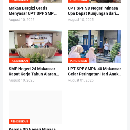
PENDIDIKAN
PENDIDIKAN
Makan Bergizi Gratis
UPT SPF SD Negeri Minasa
Menyasar UPT SPF SMP
Upa Dapat Kunjungan dari
Negeri 40 Makassar
Tim Lembaga Administrasi
August 10, 2025
August 10, 2025
Negara RI Makassar
PENDIDIKAN
PENDIDIKAN
SMP Negeri 24 Makassar
UPT SPF SMPN 40 Makassar
Rapat Kerja Tahun Ajaran
Gelar Peringatan Hari Anak
2025/2026 di Hotel Whiz
Nasional Tahun 2025
August 10, 2025
August 01, 2025
Prime
PENDIDIKAN
Kepala SD Negeri Minasa