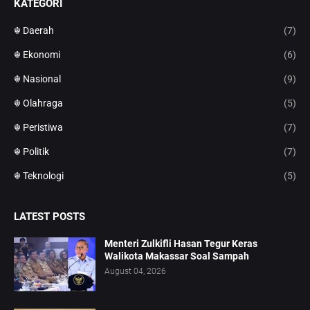
KATEGORI
☬ Daerah
(7)
☬ Ekonomi
(6)
☬ Nasional
(9)
☬ Olahraga
(5)
☬ Peristiwa
(7)
☬ Politik
(7)
☬ Teknologi
(5)
LATEST POSTS
Menteri Zulkifli Hasan Tegur Keras
Walikota Makassar Soal Sampah
August 04, 2026