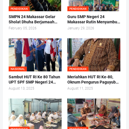
PENDIDIKAN
PENDIDIKAN
SMPN 24 Makassar Gelar
Guru SMP Negeri 24
Sholat Dhuha Berjamaah
Makassar Rutin Menyambut
Sebelum Kegiatan Belajar
Siswa di Gerbang
February 05, 2026
January 29, 2026
Mengajar
NASIONAL
PENDIDIKAN
Sambut HUT RI Ke 80 Tahun
Meriahkan HUT RI Ke-80,
UPT SPF SMP Negeri 24
Oknum Pengurus Paguyuban
Makassar Gelar Pelantikan
SDN Labuang Baji 2 Pungut
August 13, 2025
August 11, 2025
Ketua Osis Periode 2025-
Biaya dari Orang Tua Siswa
2026.