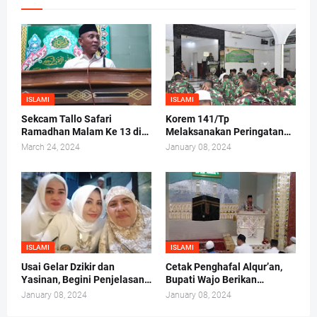
ISLAMI
ISLAMI
Sekcam Tallo Safari
Korem 141/Tp
Ramadhan Malam Ke 13 di
Melaksanakan Peringatan
Mesjid Darul Ma'arif,
Maulid Nabi Muhammad
March 24, 2024
January 08, 2024
Kelurahan Tammua
SAW 1442/H 2020 M
ISLAMI
ISLAMI
Usai Gelar Dzikir dan
Cetak Penghafal Alqur’an,
Yasinan, Begini Penjelasan
Bupati Wajo Berikan
Andi Irma Mappanyukki
Bantuan Buku At-Taisir
January 08, 2024
January 08, 2024
Kepada 30 Hafidz dan