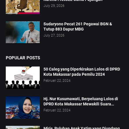
July 29, 2026
Sudaryono Pecat 261 Pegawai BGN &
Tutup 883 Dapur MBG
July 27, 2026
POPULAR POSTS
50 Caleg yang Diperkirakan Lolos di DPRD
Kota Makassar pada Pemilu 2024
Februari 22, 2024
Hj. Nur Kusumawati, Berpeluang Lolos di
DPRD Kota Makassar Mewakili Suara
Perempuan Dapil 2
Februari 22, 2024
Miris, Puluhan Anak Yatim yang Diundang