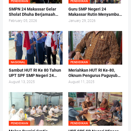
PENDIDIKAN
PENDIDIKAN
SMPN 24 Makassar Gelar
Guru SMP Negeri 24
Sholat Dhuha Berjamaah
Makassar Rutin Menyambut
Sebelum Kegiatan Belajar
Siswa di Gerbang
February 05, 2026
January 29, 2026
Mengajar
NASIONAL
PENDIDIKAN
Sambut HUT RI Ke 80 Tahun
Meriahkan HUT RI Ke-80,
UPT SPF SMP Negeri 24
Oknum Pengurus Paguyuban
Makassar Gelar Pelantikan
SDN Labuang Baji 2 Pungut
August 13, 2025
August 11, 2025
Ketua Osis Periode 2025-
Biaya dari Orang Tua Siswa
2026.
PENDIDIKAN
PENDIDIKAN