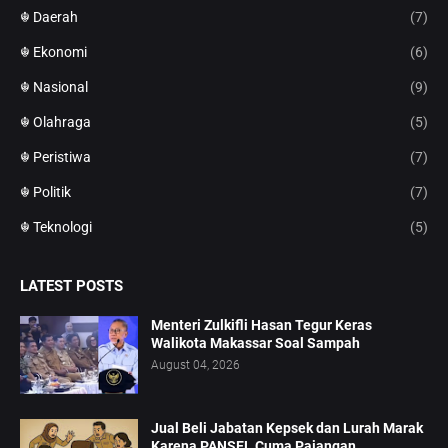
☬ Daerah
(7)
☬ Ekonomi
(6)
☬ Nasional
(9)
☬ Olahraga
(5)
☬ Peristiwa
(7)
☬ Politik
(7)
☬ Teknologi
(5)
LATEST POSTS
Menteri Zulkifli Hasan Tegur Keras
Walikota Makassar Soal Sampah
August 04, 2026
Jual Beli Jabatan Kepsek dan Lurah Marak
Karena PANSEL Cuma Pajangan