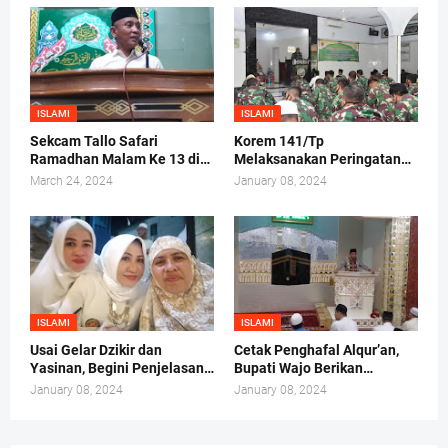
ISLAMI
ISLAMI
Sekcam Tallo Safari
Korem 141/Tp
Ramadhan Malam Ke 13 di
Melaksanakan Peringatan
Mesjid Darul Ma'arif,
Maulid Nabi Muhammad
March 24, 2024
January 08, 2024
Kelurahan Tammua
SAW 1442/H 2020 M
ISLAMI
ISLAMI
Usai Gelar Dzikir dan
Cetak Penghafal Alqur’an,
Yasinan, Begini Penjelasan
Bupati Wajo Berikan
Andi Irma Mappanyukki
Bantuan Buku At-Taisir
January 08, 2024
January 08, 2024
Kepada 30 Hafidz dan
Hafidzah