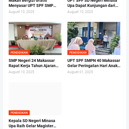
Makan Bergizi Gratis
UPT SPF SD Negeri Minasa
Menyasar UPT SPF SMP
Upa Dapat Kunjungan dari
Negeri 40 Makassar
Tim Lembaga Administrasi
August 10, 2025
August 10, 2025
Negara RI Makassar
PENDIDIKAN
PENDIDIKAN
SMP Negeri 24 Makassar
UPT SPF SMPN 40 Makassar
Rapat Kerja Tahun Ajaran
Gelar Peringatan Hari Anak
2025/2026 di Hotel Whiz
Nasional Tahun 2025
August 10, 2025
August 01, 2025
Prime
PENDIDIKAN
Kepala SD Negeri Minasa
Upa Raih Gelar Magister