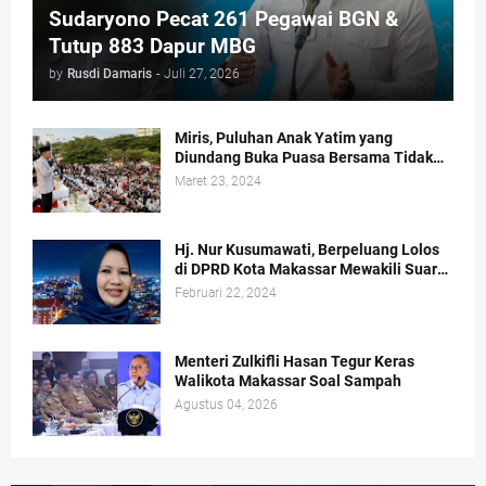
Sudaryono Pecat 261 Pegawai BGN &
Tutup 883 Dapur MBG
by
Rusdi Damaris
-
Juli 27, 2026
Miris, Puluhan Anak Yatim yang
Diundang Buka Puasa Bersama Tidak
Dapat Jatah Makan dan Infaq
Maret 23, 2024
Hj. Nur Kusumawati, Berpeluang Lolos
di DPRD Kota Makassar Mewakili Suara
Perempuan Dapil 2
Februari 22, 2024
Menteri Zulkifli Hasan Tegur Keras
Walikota Makassar Soal Sampah
Agustus 04, 2026