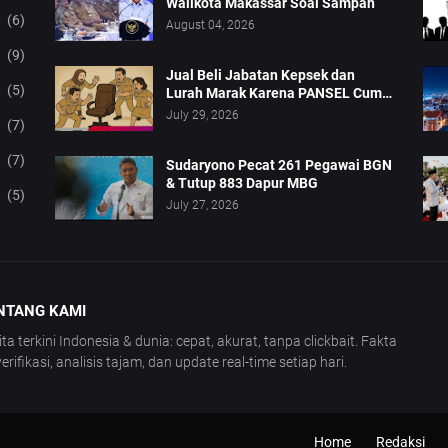
Walikota Makassar Soal Sampah
(6)
August 04, 2026
(9)
Jual Beli Jabatan Kepsek dan
(5)
Lurah Marak Karena PANSEL Cuma
Pajangan
July 29, 2026
(7)
(7)
Sudaryono Pecat 261 Pegawai BGN
& Tutup 883 Dapur MBG
(5)
July 27, 2026
NTANG KAMI
ita terkini Indonesia & dunia: cepat, akurat, tanpa clickbait. Fakta
verifikasi, analisis tajam, dan update real-time setiap hari.
Home
Redaksi