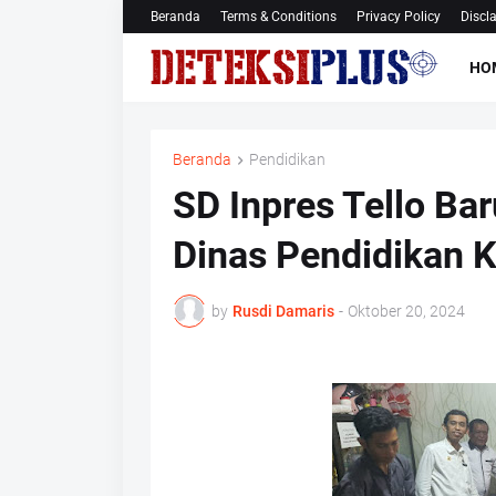
Beranda
Terms & Conditions
Privacy Policy
Discl
HO
Beranda
Pendidikan
SD Inpres Tello Ba
Dinas Pendidikan 
by
Rusdi Damaris
-
Oktober 20, 2024