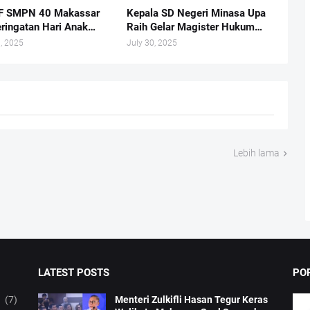
F SMPN 40 Makassar
Kepala SD Negeri Minasa Upa
eringatan Hari Anak
Raih Gelar Magister Hukum
l Tahun 2025
Tepat di Hari Anak Nasional
, 2025
July 30, 2025
2025
Lebih lama
LATEST POSTS
PO
(7)
Menteri Zulkifli Hasan Tegur Keras