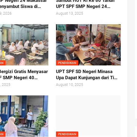
P Negeri 24 Makassar
Sambut HUT RI Ke 80 Tahun
enyambut Siswa di
UPT SPF SMP Negeri 24
g
Makassar Gelar Pelantikan
9, 2026
August 13, 2025
Ketua Osis Periode 2025-
2026.
AN
PENDIDIKAN
ergizi Gratis Menyasar
UPT SPF SD Negeri Minasa
F SMP Negeri 40
Upa Dapat Kunjungan dari Tim
ar
Lembaga Administrasi Negara
, 2025
August 10, 2025
RI Makassar
AN
PENDIDIKAN