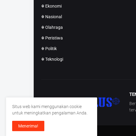
☬ Ekonomi
☬ Nasional
☬ Olahraga
☬ Peristiwa
☬ Politik
☬ Teknologi
TE
Ber
Situs web kami menggunakan cookie
ter
untuk meningkatkan pengalaman Anda.
Menerima!
Copyright ©
Deteksiplus.id