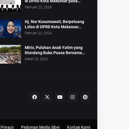
di DPRD Kota Makassar pada
Pemilu 2024
Februari 22, 2024
Hj. Nur Kusumawati, Berpeluang
Lolos di DPRD Kota Makassar
Mewakili Suara Perempuan Dapil 2
Februari 22, 2024
Miris, Puluhan Anak Yatim yang
Diundang Buka Puasa Bersama
Tidak Dapat Jatah Makan dan Infaq
Maret 23, 2024
Privacy
Pedoman Media Siber
Kontak Kami