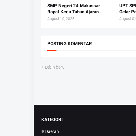
SMP Negeri 24 Makassar
UPT SP
Rapat Kerja Tahun Ajaran
Gelar P
2025/2026 di Hotel Whiz
Nasiona
August 10, 2025
August 01
Prime
POSTING KOMENTAR
Lebih baru
KATEGORI
☬ Daerah