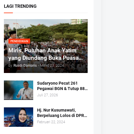
LAGI TRENDING
PENDIDIKAN
Miris, Puluhan Anak Yatim
yang Diundang Buka Puasa
Bersama Tidak Dapat Jatah
by
Rusdi Damaris
-
Maret 23, 2024
Makan dan Infaq
Sudaryono Pecat 261
Pegawai BGN & Tutup 883
Dapur MBG
Juli 27, 2026
Hj. Nur Kusumawati,
Berpeluang Lolos di DPRD
Kota Makassar Mewakili
Februari 22, 2024
Suara Perempuan Dapil 2