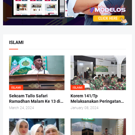
ISLAMI
ISLAMI
ISLAMI
Sekcam Tallo Safari
Korem 141/Tp
Ramadhan Malam Ke 13 di
Melaksanakan Peringatan
Mesjid Darul Ma'arif,
Maulid Nabi Muhammad
March 24, 2024
January 08, 2024
Kelurahan Tammua
SAW 1442/H 2020 M