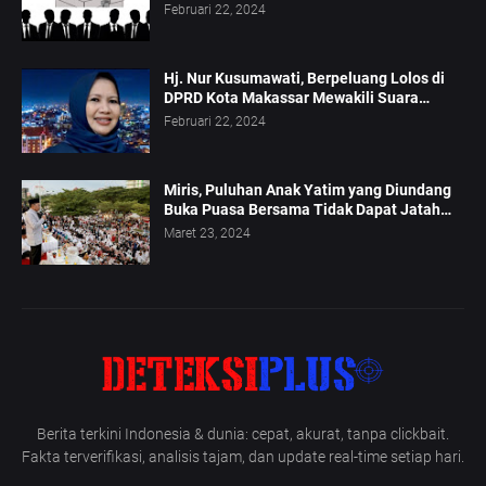
Februari 22, 2024
Hj. Nur Kusumawati, Berpeluang Lolos di
DPRD Kota Makassar Mewakili Suara
Perempuan Dapil 2
Februari 22, 2024
Miris, Puluhan Anak Yatim yang Diundang
Buka Puasa Bersama Tidak Dapat Jatah
Makan dan Infaq
Maret 23, 2024
Berita terkini Indonesia & dunia: cepat, akurat, tanpa clickbait.
Fakta terverifikasi, analisis tajam, dan update real-time setiap hari.