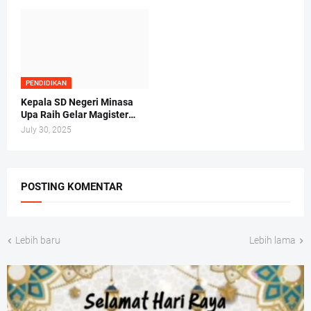
PENDIDIKAN
Kepala SD Negeri Minasa
Upa Raih Gelar Magister
Hukum Tepat di Hari Anak
July 30, 2025
Nasional 2025
POSTING KOMENTAR
Lebih baru
Lebih lama