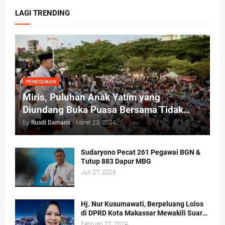
LAGI TRENDING
PENDIDIKAN
Miris, Puluhan Anak Yatim yang
Diundang Buka Puasa Bersama Tidak
Dapat Jatah Makan dan Infaq
by
Rusdi Damaris
-
Maret 23, 2024
Sudaryono Pecat 261 Pegawai BGN &
Tutup 883 Dapur MBG
Juli 27, 2026
Hj. Nur Kusumawati, Berpeluang Lolos
di DPRD Kota Makassar Mewakili Suara
Perempuan Dapil 2
Februari 22, 2024