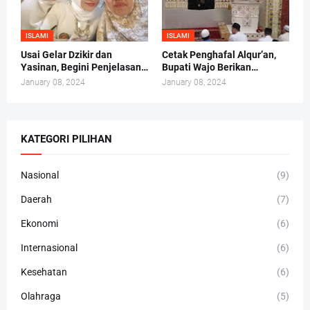
ISLAMI
ISLAMI
Usai Gelar Dzikir dan
Cetak Penghafal Alqur’an,
Yasinan, Begini Penjelasan
Bupati Wajo Berikan
Andi Irma Mappanyukki
Bantuan Buku At-Taisir
January 08, 2024
January 08, 2024
Kepada 30 Hafidz dan
Hafidzah
KATEGORI PILIHAN
Nasional
(9)
Daerah
(7)
Ekonomi
(6)
Internasional
(6)
Kesehatan
(6)
Olahraga
(5)