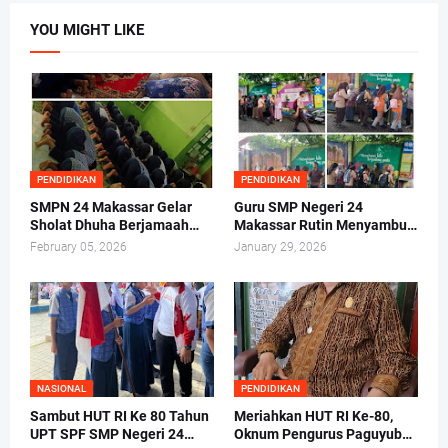
YOU MIGHT LIKE
PENDIDIKAN
PENDIDIKAN
SMPN 24 Makassar Gelar
Guru SMP Negeri 24
Sholat Dhuha Berjamaah
Makassar Rutin Menyambut
Sebelum Kegiatan Belajar
Siswa di Gerbang
February 05, 2026
January 29, 2026
Mengajar
NASIONAL
PENDIDIKAN
Sambut HUT RI Ke 80 Tahun
Meriahkan HUT RI Ke-80,
UPT SPF SMP Negeri 24
Oknum Pengurus Paguyuban