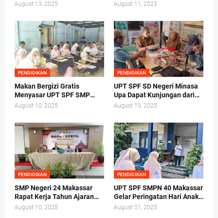
Makassar Gelar Pelantikan
SDN Labuang Baji 2 Pungut
August 13, 2025
August 11, 2025
Ketua Osis Periode 2025-
Biaya dari Orang Tua Siswa
2026.
PENDIDIKAN
PENDIDIKAN
Makan Bergizi Gratis
UPT SPF SD Negeri Minasa
Menyasar UPT SPF SMP
Upa Dapat Kunjungan dari
Negeri 40 Makassar
Tim Lembaga Administrasi
August 10, 2025
August 10, 2025
Negara RI Makassar
PENDIDIKAN
PENDIDIKAN
SMP Negeri 24 Makassar
UPT SPF SMPN 40 Makassar
Rapat Kerja Tahun Ajaran
Gelar Peringatan Hari Anak
2025/2026 di Hotel Whiz
Nasional Tahun 2025
August 10, 2025
August 01, 2025
Prime