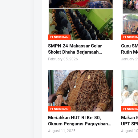
PENDIDIKAN
PENDIDIK
SMPN 24 Makassar Gelar
Guru SM
Sholat Dhuha Berjamaah
Rutin M
Sebelum Kegiatan Belajar
Gerban
February 05, 2026
January 2
Mengajar
PENDIDIKAN
PENDIDIK
Meriahkan HUT RI Ke-80,
Makan B
Oknum Pengurus Paguyuban
UPT SP
SDN Labuang Baji 2 Pungut
Makass
August 11, 2025
August 10
Biaya dari Orang Tua Siswa