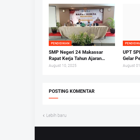
PENDIDIKAN
PENDIDIK
SMP Negeri 24 Makassar
UPT SP
Rapat Kerja Tahun Ajaran
Gelar P
2025/2026 di Hotel Whiz
Nasiona
August 10, 2025
August 01
Prime
POSTING KOMENTAR
Lebih baru