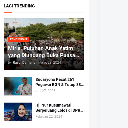
LAGI TRENDING
PENDIDIKAN
Miris, Puluhan Anak Yatim
yang Diundang Buka Puasa
Bersama Tidak Dapat Jatah
by
Rusdi Damaris
-
Maret 23, 2024
Makan dan Infaq
Sudaryono Pecat 261
Pegawai BGN & Tutup 883
Dapur MBG
Juli 27, 2026
Hj. Nur Kusumawati,
Berpeluang Lolos di DPRD
Kota Makassar Mewakili
Februari 22, 2024
Suara Perempuan Dapil 2