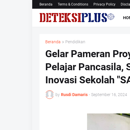
Beranda
Terms & Conditions
Privacy Policy
Discl
HO
Beranda
Pendidikan
Gelar Pameran Proy
Pelajar Pancasila,
Inovasi Sekolah "
by
Rusdi Damaris
-
September 16, 2024