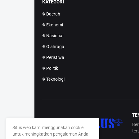
KATEGORI
☬ Daerah
☬ Ekonomi
☬ Nasional
☬ Olahraga
☬ Peristiwa
☬ Politik
☬ Teknologi
TE
Ber
Situs web kami menggunakan cookie
ter
untuk meningkatkan pengalaman Anda.