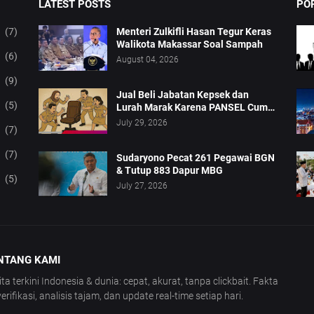
LATEST POSTS
PO
(7)
Menteri Zulkifli Hasan Tegur Keras
Walikota Makassar Soal Sampah
(6)
August 04, 2026
(9)
Jual Beli Jabatan Kepsek dan
(5)
Lurah Marak Karena PANSEL Cuma
Pajangan
July 29, 2026
(7)
(7)
Sudaryono Pecat 261 Pegawai BGN
& Tutup 883 Dapur MBG
(5)
July 27, 2026
NTANG KAMI
ita terkini Indonesia & dunia: cepat, akurat, tanpa clickbait. Fakta
verifikasi, analisis tajam, dan update real-time setiap hari.