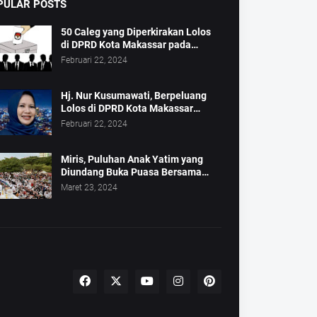
PULAR POSTS
50 Caleg yang Diperkirakan Lolos
di DPRD Kota Makassar pada
Pemilu 2024
Februari 22, 2024
Hj. Nur Kusumawati, Berpeluang
Lolos di DPRD Kota Makassar
Mewakili Suara Perempuan Dapil 2
Februari 22, 2024
Miris, Puluhan Anak Yatim yang
Diundang Buka Puasa Bersama
Tidak Dapat Jatah Makan dan Infaq
Maret 23, 2024