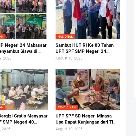
AN
NASIONAL
P Negeri 24 Makassar
Sambut HUT RI Ke 80 Tahun
enyambut Siswa di
UPT SPF SMP Negeri 24
g
Makassar Gelar Pelantikan
9, 2026
August 13, 2025
Ketua Osis Periode 2025-
2026.
AN
PENDIDIKAN
ergizi Gratis Menyasar
UPT SPF SD Negeri Minasa
F SMP Negeri 40
Upa Dapat Kunjungan dari Tim
ar
Lembaga Administrasi Negara
, 2025
August 10, 2025
RI Makassar