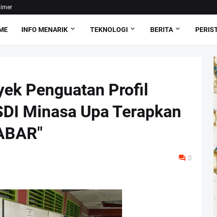
aimer
ME
INFO MENARIK
TEKNOLOGI
BERITA
PERIS
ek Penguatan Profil
 SDI Minasa Upa Terapkan
SABAR"
0