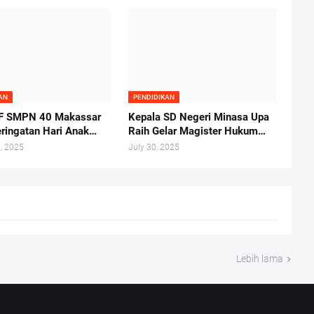
AN
PENDIDIKAN
F SMPN 40 Makassar
Kepala SD Negeri Minasa Upa
eringatan Hari Anak
Raih Gelar Magister Hukum
l Tahun 2025
Tepat di Hari Anak Nasional
, 2025
July 30, 2025
2025
Lebih lama