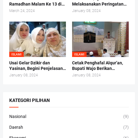
Ramadhan Malam Ke 13 di
Melaksanakan Peringatan
Mesjid Darul Ma'arif,
Maulid Nabi Muhammad
March 24, 2024
January 08, 2024
Kelurahan Tammua
SAW 1442/H 2020 M
ISLAMI
ISLAMI
Usai Gelar Dzikir dan
Cetak Penghafal Alqur’an,
Yasinan, Begini Penjelasan
Bupati Wajo Berikan
Andi Irma Mappanyukki
Bantuan Buku At-Taisir
January 08, 2024
January 08, 2024
Kepada 30 Hafidz dan
Hafidzah
KATEGORI PILIHAN
Nasional
(9)
Daerah
(7)