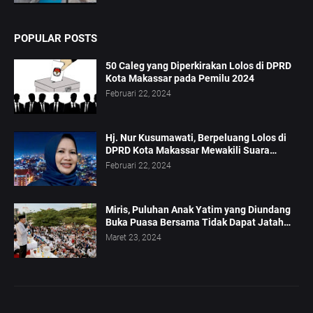
POPULAR POSTS
50 Caleg yang Diperkirakan Lolos di DPRD
Kota Makassar pada Pemilu 2024
Februari 22, 2024
Hj. Nur Kusumawati, Berpeluang Lolos di
DPRD Kota Makassar Mewakili Suara
Perempuan Dapil 2
Februari 22, 2024
Miris, Puluhan Anak Yatim yang Diundang
Buka Puasa Bersama Tidak Dapat Jatah
Makan dan Infaq
Maret 23, 2024