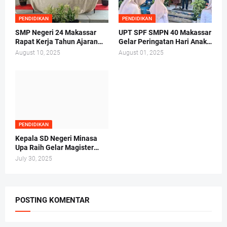
PENDIDIKAN
PENDIDIKAN
SMP Negeri 24 Makassar
UPT SPF SMPN 40 Makassar
Rapat Kerja Tahun Ajaran
Gelar Peringatan Hari Anak
2025/2026 di Hotel Whiz
Nasional Tahun 2025
August 10, 2025
August 01, 2025
Prime
PENDIDIKAN
Kepala SD Negeri Minasa
Upa Raih Gelar Magister
Hukum Tepat di Hari Anak
July 30, 2025
Nasional 2025
POSTING KOMENTAR