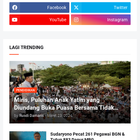
Facebook
Twitter
YouTube
Instagram
LAGI TRENDING
PENDIDIKAN
Miris, Puluhan Anak Yatim yang
Diundang Buka Puasa Bersama Tidak
Dapat Jatah Makan dan Infaq
by
Rusdi Damaris
-
Maret 23, 2024
Sudaryono Pecat 261 Pegawai BGN &
Tutup 883 Dapur MBG