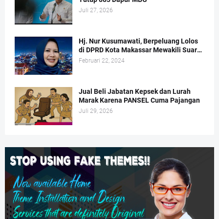
Juli 27, 2026
Hj. Nur Kusumawati, Berpeluang Lolos
di DPRD Kota Makassar Mewakili Suara
Perempuan Dapil 2
Februari 22, 2024
Jual Beli Jabatan Kepsek dan Lurah
Marak Karena PANSEL Cuma Pajangan
Juli 29, 2026