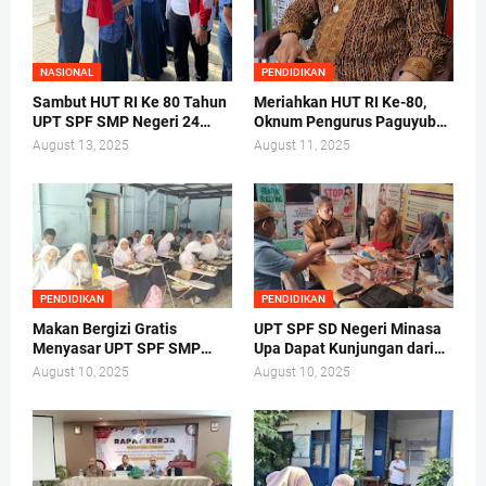
NASIONAL
PENDIDIKAN
Sambut HUT RI Ke 80 Tahun
Meriahkan HUT RI Ke-80,
UPT SPF SMP Negeri 24
Oknum Pengurus Paguyuban
Makassar Gelar Pelantikan
SDN Labuang Baji 2 Pungut
August 13, 2025
August 11, 2025
Ketua Osis Periode 2025-
Biaya dari Orang Tua Siswa
2026.
PENDIDIKAN
PENDIDIKAN
Makan Bergizi Gratis
UPT SPF SD Negeri Minasa
Menyasar UPT SPF SMP
Upa Dapat Kunjungan dari
Negeri 40 Makassar
Tim Lembaga Administrasi
August 10, 2025
August 10, 2025
Negara RI Makassar