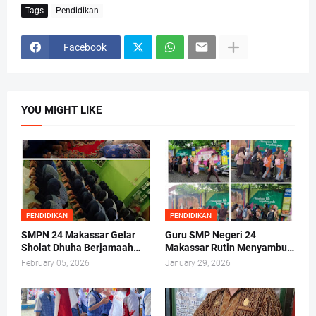
Tags
Pendidikan
Facebook
YOU MIGHT LIKE
PENDIDIKAN
PENDIDIKAN
SMPN 24 Makassar Gelar
Guru SMP Negeri 24
Sholat Dhuha Berjamaah
Makassar Rutin Menyambut
Sebelum Kegiatan Belajar
Siswa di Gerbang
February 05, 2026
January 29, 2026
Mengajar