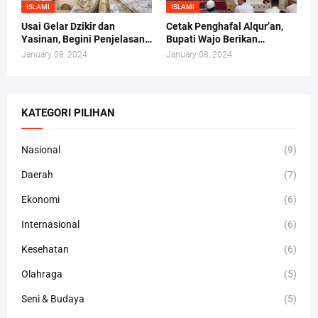
ISLAMI
ISLAMI
Usai Gelar Dzikir dan
Cetak Penghafal Alqur’an,
Yasinan, Begini Penjelasan
Bupati Wajo Berikan
Andi Irma Mappanyukki
Bantuan Buku At-Taisir
January 08, 2024
January 08, 2024
Kepada 30 Hafidz dan
Hafidzah
KATEGORI PILIHAN
Nasional
(9)
Daerah
(7)
Ekonomi
(6)
Internasional
(6)
Kesehatan
(6)
Olahraga
(5)
Seni & Budaya
(5)