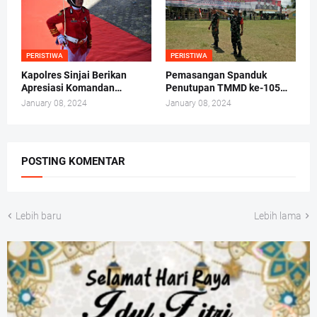
PERISTIWA
PERISTIWA
Kapolres Sinjai Berikan
Pemasangan Spanduk
Apresiasi Komandan
Penutupan TMMD ke-105
Upacara Dan Komandan
Kodim 1424/Sinjai
January 08, 2024
January 08, 2024
Paskibra Atas Keberhasilan
Memimpin Pengibaran
Bendera Hut RI Ke- 74
Tingkat Kabupaten Sinjai
POSTING KOMENTAR
Lebih baru
Lebih lama