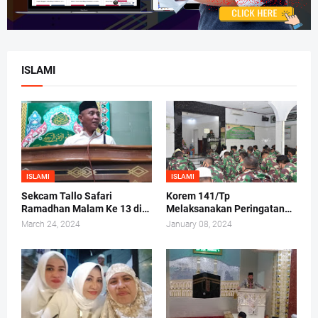
ISLAMI
ISLAMI
ISLAMI
Sekcam Tallo Safari
Korem 141/Tp
Ramadhan Malam Ke 13 di
Melaksanakan Peringatan
Mesjid Darul Ma'arif,
Maulid Nabi Muhammad
March 24, 2024
January 08, 2024
Kelurahan Tammua
SAW 1442/H 2020 M