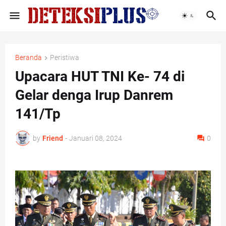
Beranda
Peristiwa
Upacara HUT TNI Ke- 74 di
Gelar denga Irup Danrem
141/Tp
by
Friend
-
Januari 08, 2024
0