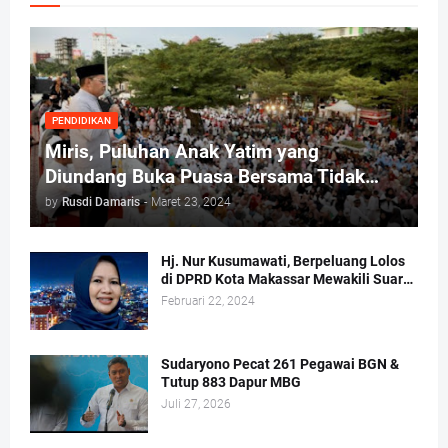
PENDIDIKAN
Miris, Puluhan Anak Yatim yang
Diundang Buka Puasa Bersama Tidak
Dapat Jatah Makan dan Infaq
by
Rusdi Damaris
-
Maret 23, 2024
Hj. Nur Kusumawati, Berpeluang Lolos
di DPRD Kota Makassar Mewakili Suara
Perempuan Dapil 2
Februari 22, 2024
Sudaryono Pecat 261 Pegawai BGN &
Tutup 883 Dapur MBG
Juli 27, 2026