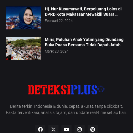
Hj. Nur Kusumawati, Berpeluang Lolos di
DPRD Kota Makassar Mewakili Suara
Perempuan Dapil 2
Februari 22, 2024
Miris, Puluhan Anak Yatim yang Diundang
Buka Puasa Bersama Tidak Dapat Jatah
Makan dan Infaq
Maret 23, 2024
Berita terkini Indonesia & dunia: cepat, akurat, tanpa clickbait.
Fakta terverifikasi, analisis tajam, dan update real-time setiap hari.