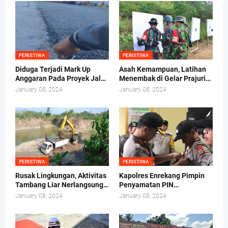
PERISTIWA
PERISTIWA
Diduga Terjadi Mark Up
Asah Kemampuan, Latihan
Anggaran Pada Proyek Jalan
Menembak di Gelar Prajurit
Beton, Ini Kata Ruslan
TNI 141/Tp
January 08, 2024
January 08, 2024
PERISTIWA
PERISTIWA
Rusak Lingkungan, Aktivitas
Kapolres Enrekang Pimpin
Tambang Liar Nerlangsung
Penyamatan PIN
di Desa Pabentengang
Bhabinkamtibmas
January 08, 2024
January 08, 2024