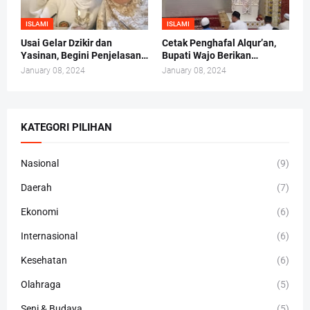
ISLAMI
ISLAMI
Usai Gelar Dzikir dan
Cetak Penghafal Alqur’an,
Yasinan, Begini Penjelasan
Bupati Wajo Berikan
Andi Irma Mappanyukki
Bantuan Buku At-Taisir
January 08, 2024
January 08, 2024
Kepada 30 Hafidz dan
Hafidzah
KATEGORI PILIHAN
Nasional
(9)
Daerah
(7)
Ekonomi
(6)
Internasional
(6)
Kesehatan
(6)
Olahraga
(5)
Seni & Budaya
(5)