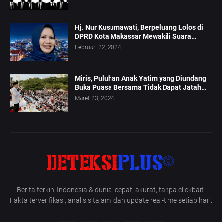
Hj. Nur Kusumawati, Berpeluang Lolos di
DPRD Kota Makassar Mewakili Suara
Perempuan Dapil 2
Februari 22, 2024
Miris, Puluhan Anak Yatim yang Diundang
Buka Puasa Bersama Tidak Dapat Jatah
Makan dan Infaq
Maret 23, 2024
Berita terkini Indonesia & dunia: cepat, akurat, tanpa clickbait.
Fakta terverifikasi, analisis tajam, dan update real-time setiap hari.