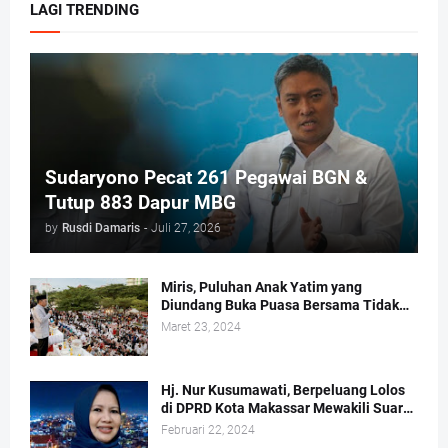
LAGI TRENDING
Sudaryono Pecat 261 Pegawai BGN &
Tutup 883 Dapur MBG
by
Rusdi Damaris
-
Juli 27, 2026
Miris, Puluhan Anak Yatim yang
Diundang Buka Puasa Bersama Tidak
Dapat Jatah Makan dan Infaq
Maret 23, 2024
Hj. Nur Kusumawati, Berpeluang Lolos
di DPRD Kota Makassar Mewakili Suara
Perempuan Dapil 2
Februari 22, 2024