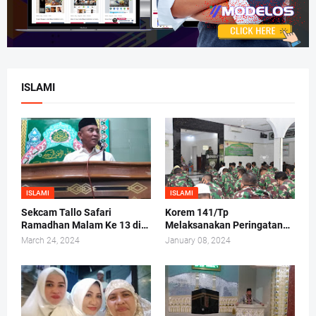
ISLAMI
ISLAMI
ISLAMI
Sekcam Tallo Safari
Korem 141/Tp
Ramadhan Malam Ke 13 di
Melaksanakan Peringatan
Mesjid Darul Ma'arif,
Maulid Nabi Muhammad
March 24, 2024
January 08, 2024
Kelurahan Tammua
SAW 1442/H 2020 M