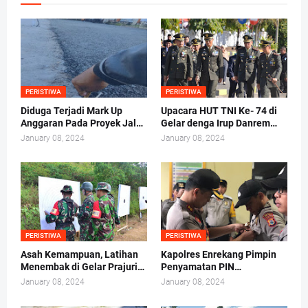
PERISTIWA
PERISTIWA
Diduga Terjadi Mark Up
Upacara HUT TNI Ke- 74 di
Anggaran Pada Proyek Jalan
Gelar denga Irup Danrem
Beton, Ini Kata Ruslan
141/Tp
January 08, 2024
January 08, 2024
PERISTIWA
PERISTIWA
Asah Kemampuan, Latihan
Kapolres Enrekang Pimpin
Menembak di Gelar Prajurit
Penyamatan PIN
TNI 141/Tp
Bhabinkamtibmas
January 08, 2024
January 08, 2024