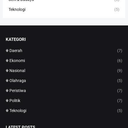
Teknologi
(5)
KATEGORI
☬ Daerah
(7)
☬ Ekonomi
(6)
☬ Nasional
(9)
☬ Olahraga
(5)
☬ Peristiwa
(7)
☬ Politik
(7)
☬ Teknologi
(5)
LATEST POSTS