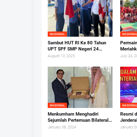
NASIONAL
NASIONA
Sambut HUT RI Ke 80 Tahun
Permain
UPT SPF SMP Negeri 24
Meriahk
Makassar Gelar Pelantikan
2025 di
August 13, 2025
July 24, 
Ketua Osis Periode 2025-
2026.
NASIONAL
NASIONA
Menkumham Menghadiri
Resmi di
Sejumlah Pertemuan Bilateral
Jender
Penting pada Sidang WIPO
Andap B
January 08, 2024
January 0
seluruh