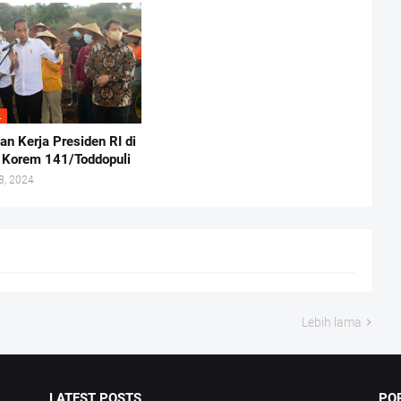
waian
L
an Kerja Presiden RI di
 Korem 141/Toddopuli
8, 2024
Lebih lama
LATEST POSTS
PO