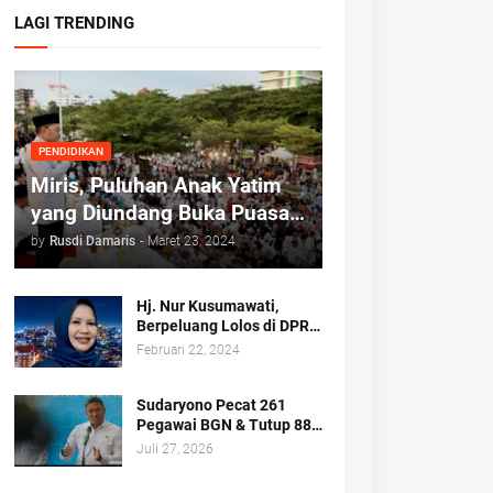
LAGI TRENDING
PENDIDIKAN
Miris, Puluhan Anak Yatim
yang Diundang Buka Puasa
Bersama Tidak Dapat Jatah
by
Rusdi Damaris
-
Maret 23, 2024
Makan dan Infaq
Hj. Nur Kusumawati,
Berpeluang Lolos di DPRD
Kota Makassar Mewakili
Februari 22, 2024
Suara Perempuan Dapil 2
Sudaryono Pecat 261
Pegawai BGN & Tutup 883
Dapur MBG
Juli 27, 2026