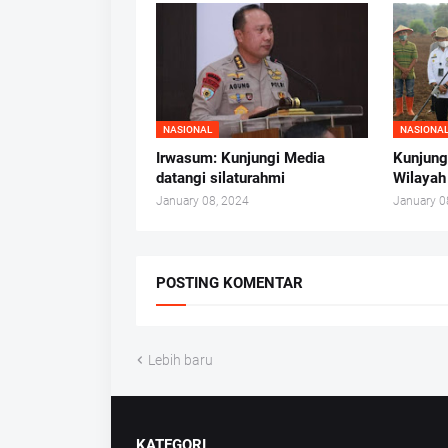
Kepega
NASIONAL
NASIONA
Irwasum: Kunjungi Media
Kunjung
datangi silaturahmi
Wilayah
January 08, 2024
January 0
POSTING KOMENTAR
Lebih baru
KATEGORI