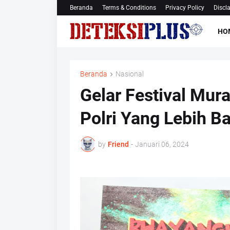
Beranda
Terms & Conditions
Privacy Policy
Discl
HO
Beranda
Nasional
Gelar Festival Mura
Polri Yang Lebih Ba
by
Friend
-
Januari 06, 2024