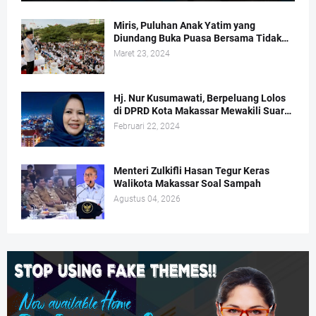
Miris, Puluhan Anak Yatim yang
Diundang Buka Puasa Bersama Tidak
Dapat Jatah Makan dan Infaq
Maret 23, 2024
Hj. Nur Kusumawati, Berpeluang Lolos
di DPRD Kota Makassar Mewakili Suara
Perempuan Dapil 2
Februari 22, 2024
Menteri Zulkifli Hasan Tegur Keras
Walikota Makassar Soal Sampah
Agustus 04, 2026