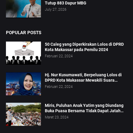
Tutup 883 Dapur MBG
July 27, 2026
POPULAR POSTS
50 Caleg yang Diperkirakan Lolos di DPRD
Kota Makassar pada Pemilu 2024
Februari 22, 2024
Hj. Nur Kusumawati, Berpeluang Lolos di
DPRD Kota Makassar Mewakili Suara
Perempuan Dapil 2
Februari 22, 2024
Miris, Puluhan Anak Yatim yang Diundang
Buka Puasa Bersama Tidak Dapat Jatah
Makan dan Infaq
Maret 23, 2024