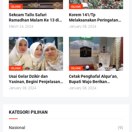
ISLAMI
ISLAMI
Sekcam Tallo Safari
Korem 141/Tp
Ramadhan Malam Ke 13 di
Melaksanakan Peringatan
Mesjid Darul Ma'arif,
Maulid Nabi Muhammad
March 24, 2024
January 08, 2024
Kelurahan Tammua
SAW 1442/H 2020 M
ISLAMI
ISLAMI
Usai Gelar Dzikir dan
Cetak Penghafal Alqur’an,
Yasinan, Begini Penjelasan
Bupati Wajo Berikan
Andi Irma Mappanyukki
Bantuan Buku At-Taisir
January 08, 2024
January 08, 2024
Kepada 30 Hafidz dan
Hafidzah
KATEGORI PILIHAN
Nasional
(9)