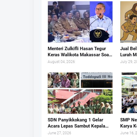
Menteri Zulkifli Hasan Tegur
Jual Be
Keras Walikota Makassar Soal
Lurah M
Sampah
Cuma P
August 04, 2026
July 29, 
SDN Panyikkokang 1 Gelar
SMP Neg
Acara Lepas Sambut Kepala
Karya K
Sekolah
Pengelo
June 27, 2026
June 16, 