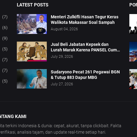
LATEST POSTS
PO
(7)
Menteri Zulkifli Hasan Tegur Keras
Walikota Makassar Soal Sampah
(6)
August 04, 2026
(9)
Jual Beli Jabatan Kepsek dan
(5)
Lurah Marak Karena PANSEL Cuma
Pajangan
July 29, 2026
(7)
(7)
Sudaryono Pecat 261 Pegawai BGN
& Tutup 883 Dapur MBG
(5)
July 27, 2026
NTANG KAMI
ita terkini Indonesia & dunia: cepat, akurat, tanpa clickbait. Fakta
verifikasi, analisis tajam, dan update real-time setiap hari.