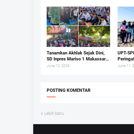
Kukuhka
Tanamkan Akhlak Sejak Dini,
UPT-SPF
SD Inpres Mariso 1 Makassar
Peringa
Gelar Sholat Dhuha Rutin Tiap
dengan 
June 12, 2026
June 11, 
Jumat
Tanjung
POSTING KOMENTAR
Lebih baru