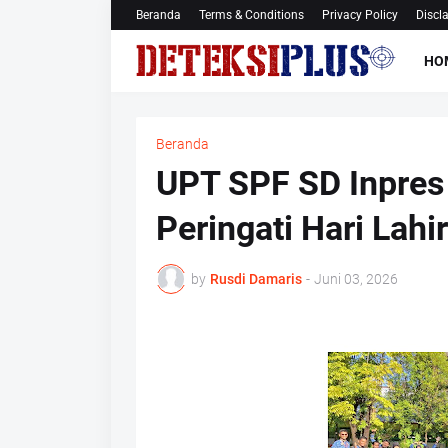
Beranda
Terms & Conditions
Privacy Policy
Discl
HO
Beranda
UPT SPF SD Inpres
Peringati Hari Lahi
by
Rusdi Damaris
-
Juni 03, 2026