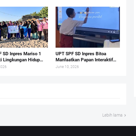
n Duta Adiwiyata
 SD Inpres Mariso 1
UPT SPF SD Inpres Bitoa
ti Lingkungan Hidup
Manfaatkan Papan Interaktif
Turun ke Pantai
Digital Dalam Proses
2026
June 10, 2026
 Merdeka
Pembelajaran di Kelas.
Lebih lama