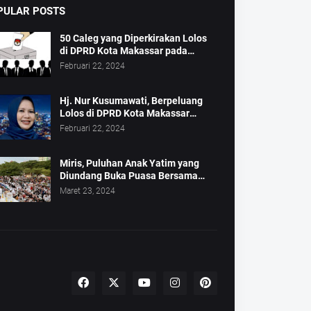
PULAR POSTS
50 Caleg yang Diperkirakan Lolos
di DPRD Kota Makassar pada
Pemilu 2024
Februari 22, 2024
Hj. Nur Kusumawati, Berpeluang
Lolos di DPRD Kota Makassar
Mewakili Suara Perempuan Dapil 2
Februari 22, 2024
Miris, Puluhan Anak Yatim yang
Diundang Buka Puasa Bersama
Tidak Dapat Jatah Makan dan Infaq
Maret 23, 2024