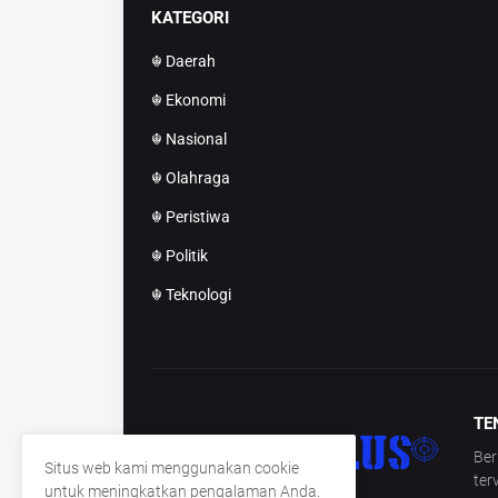
KATEGORI
☬ Daerah
☬ Ekonomi
☬ Nasional
☬ Olahraga
☬ Peristiwa
☬ Politik
☬ Teknologi
TE
Ber
Situs web kami menggunakan cookie
ter
untuk meningkatkan pengalaman Anda.