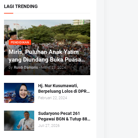
LAGI TRENDING
PENDIDIKAN
Miris, Puluhan Anak Yatim
yang Diundang Buka Puasa
Bersama Tidak Dapat Jatah
by
Rusdi Damaris
-
Maret 23, 2024
Makan dan Infaq
Hj. Nur Kusumawati,
Berpeluang Lolos di DPRD
Kota Makassar Mewakili
Februari 22, 2024
Suara Perempuan Dapil 2
Sudaryono Pecat 261
Pegawai BGN & Tutup 883
Dapur MBG
Juli 27, 2026