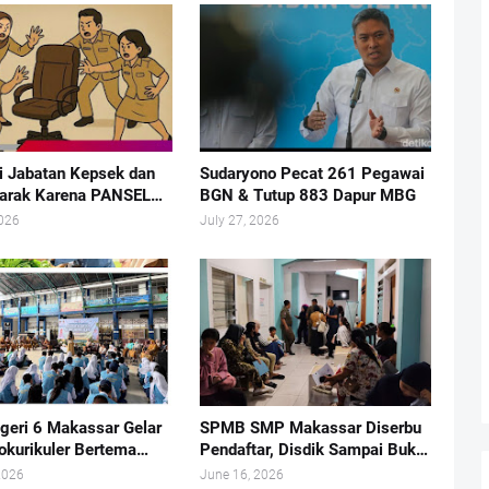
li Jabatan Kepsek dan
Sudaryono Pecat 261 Pegawai
arak Karena PANSEL
BGN & Tutup 883 Dapur MBG
ajangan
2026
July 27, 2026
eri 6 Makassar Gelar
SPMB SMP Makassar Diserbu
okurikuler Bertema
Pendaftar, Disdik Sampai Buka
laan Sampah dan
Layanan di Hari Libur
2026
June 16, 2026