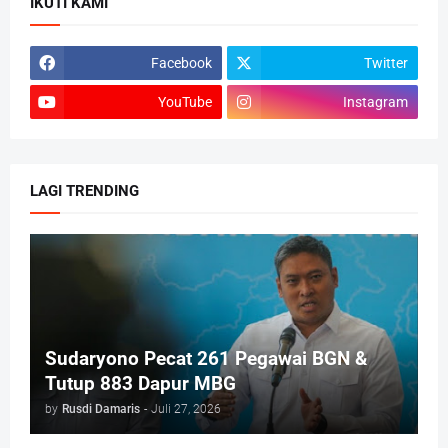
IKUTI KAMI
Facebook
Twitter
YouTube
Instagram
LAGI TRENDING
Sudaryono Pecat 261 Pegawai BGN &
Tutup 883 Dapur MBG
by
Rusdi Damaris
-
Juli 27, 2026