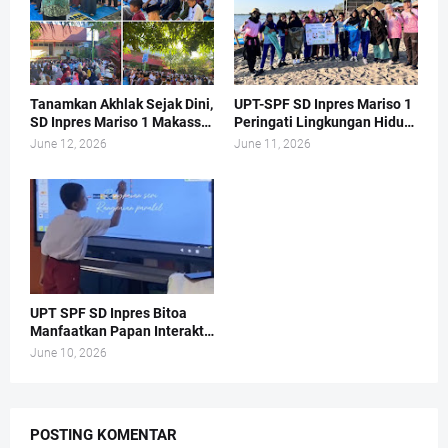
Tanamkan Akhlak Sejak Dini,
UPT-SPF SD Inpres Mariso 1
SD Inpres Mariso 1 Makassar
Peringati Lingkungan Hidup
Gelar Sholat Dhuha Rutin
dengan Turun ke Pantai
June 12, 2026
June 11, 2026
Tiap Jumat
Tanjung Merdeka
UPT SPF SD Inpres Bitoa
Manfaatkan Papan Interaktif
Digital Dalam Proses
June 10, 2026
Pembelajaran di Kelas.
POSTING KOMENTAR