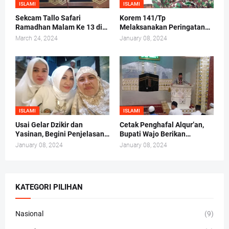
ISLAMI
ISLAMI
Sekcam Tallo Safari
Korem 141/Tp
Ramadhan Malam Ke 13 di
Melaksanakan Peringatan
Mesjid Darul Ma'arif,
Maulid Nabi Muhammad
March 24, 2024
January 08, 2024
Kelurahan Tammua
SAW 1442/H 2020 M
ISLAMI
ISLAMI
Usai Gelar Dzikir dan
Cetak Penghafal Alqur’an,
Yasinan, Begini Penjelasan
Bupati Wajo Berikan
Andi Irma Mappanyukki
Bantuan Buku At-Taisir
January 08, 2024
January 08, 2024
Kepada 30 Hafidz dan
Hafidzah
KATEGORI PILIHAN
Nasional
(9)