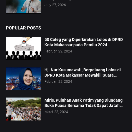
July 27, 2026
POPULAR POSTS
50 Caleg yang Diperkirakan Lolos di DPRD
Kota Makassar pada Pemilu 2024
Februari 22, 2024
Hj. Nur Kusumawati, Berpeluang Lolos di
DPRD Kota Makassar Mewakili Suara
Perempuan Dapil 2
Februari 22, 2024
Miris, Puluhan Anak Yatim yang Diundang
Buka Puasa Bersama Tidak Dapat Jatah
Makan dan Infaq
Maret 23, 2024