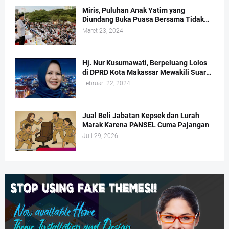
Miris, Puluhan Anak Yatim yang
Diundang Buka Puasa Bersama Tidak
Dapat Jatah Makan dan Infaq
Maret 23, 2024
Hj. Nur Kusumawati, Berpeluang Lolos
di DPRD Kota Makassar Mewakili Suara
Perempuan Dapil 2
Februari 22, 2024
Jual Beli Jabatan Kepsek dan Lurah
Marak Karena PANSEL Cuma Pajangan
Juli 29, 2026