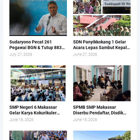
Sudaryono Pecat 261
SDN Panyikkokang 1 Gelar
Pegawai BGN & Tutup 883
Acara Lepas Sambut Kepala
Dapur MBG
Sekolah
July 27, 2026
June 27, 2026
SMP Negeri 6 Makassar
SPMB SMP Makassar
Gelar Karya Kokurikuler
Diserbu Pendaftar, Disdik
Bertema Pengelolaan
Sampai Buka Layanan di
June 16, 2026
June 16, 2026
Sampah dan Kukuhkan Duta
Hari Libur
Adiwiyata