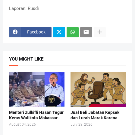
Laporan: Rusdi
Facebook
YOU MIGHT LIKE
Menteri Zulkifli Hasan Tegur
Jual Beli Jabatan Kepsek
Keras Walikota Makassar
dan Lurah Marak Karena
Soal Sampah
PANSEL Cuma Pajangan
August 04, 2026
July 29, 2026