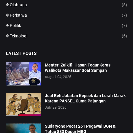
☬ Olahraga
(5)
☬ Peristiwa
(7)
☬ Politik
(7)
☬ Teknologi
(5)
LATEST POSTS
Menteri Zulkifli Hasan Tegur Keras
Walikota Makassar Soal Sampah
August 04, 2026
Jual Beli Jabatan Kepsek dan Lurah Marak
Karena PANSEL Cuma Pajangan
July 29, 2026
Sudaryono Pecat 261 Pegawai BGN &
Tutup 883 Dapur MBG