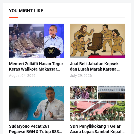
YOU MIGHT LIKE
Menteri Zulkifli Hasan Tegur
Jual Beli Jabatan Kepsek
Keras Walikota Makassar
dan Lurah Marak Karena
Soal Sampah
PANSEL Cuma Pajangan
August 04, 2026
July 29, 2026
Sudaryono Pecat 261
SDN Panyikkokang 1 Gelar
Pegawai BGN & Tutup 883
Acara Lepas Sambut Kepala