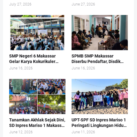
Dapur MBG
Sekolah
July 27, 2026
June 27, 2026
SMP Negeri 6 Makassar
SPMB SMP Makassar
Gelar Karya Kokurikuler
Diserbu Pendaftar, Disdik
Bertema Pengelolaan
Sampai Buka Layanan di
June 16, 2026
June 16, 2026
Sampah dan Kukuhkan Duta
Hari Libur
Adiwiyata
Tanamkan Akhlak Sejak Dini,
UPT-SPF SD Inpres Mariso 1
SD Inpres Mariso 1 Makassar
Peringati Lingkungan Hidup
Gelar Sholat Dhuha Rutin
dengan Turun ke Pantai
June 12, 2026
June 11, 2026
Tiap Jumat
Tanjung Merdeka