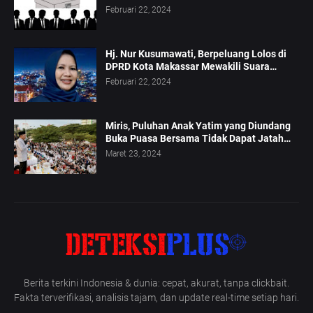
Februari 22, 2024
Hj. Nur Kusumawati, Berpeluang Lolos di
DPRD Kota Makassar Mewakili Suara
Perempuan Dapil 2
Februari 22, 2024
Miris, Puluhan Anak Yatim yang Diundang
Buka Puasa Bersama Tidak Dapat Jatah
Makan dan Infaq
Maret 23, 2024
Berita terkini Indonesia & dunia: cepat, akurat, tanpa clickbait.
Fakta terverifikasi, analisis tajam, dan update real-time setiap hari.