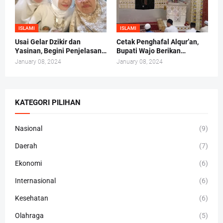
ISLAMI
ISLAMI
Usai Gelar Dzikir dan
Cetak Penghafal Alqur’an,
Yasinan, Begini Penjelasan
Bupati Wajo Berikan
Andi Irma Mappanyukki
Bantuan Buku At-Taisir
January 08, 2024
January 08, 2024
Kepada 30 Hafidz dan
Hafidzah
KATEGORI PILIHAN
Nasional
(9)
Daerah
(7)
Ekonomi
(6)
Internasional
(6)
Kesehatan
(6)
Olahraga
(5)