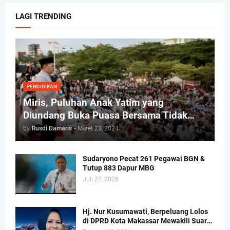
LAGI TRENDING
PENDIDIKAN
Miris, Puluhan Anak Yatim yang
Diundang Buka Puasa Bersama Tidak
Dapat Jatah Makan dan Infaq
by
Rusdi Damaris
-
Maret 23, 2024
Sudaryono Pecat 261 Pegawai BGN &
Tutup 883 Dapur MBG
Juli 27, 2026
Hj. Nur Kusumawati, Berpeluang Lolos
di DPRD Kota Makassar Mewakili Suara
Perempuan Dapil 2