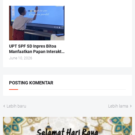
UPT SPF SD Inpres Bitoa
Manfaatkan Papan Interaktif
Digital Dalam Proses
June 10, 2026
Pembelajaran di Kelas.
POSTING KOMENTAR
Lebih baru
Lebih lama