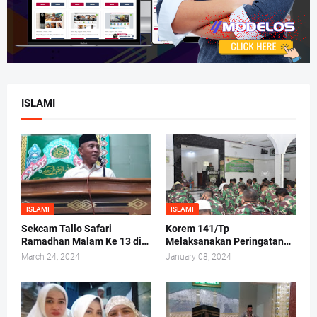
ISLAMI
ISLAMI
ISLAMI
Sekcam Tallo Safari
Korem 141/Tp
Ramadhan Malam Ke 13 di
Melaksanakan Peringatan
Mesjid Darul Ma'arif,
Maulid Nabi Muhammad
March 24, 2024
January 08, 2024
Kelurahan Tammua
SAW 1442/H 2020 M