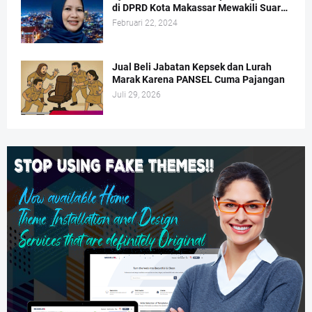
di DPRD Kota Makassar Mewakili Suara
Perempuan Dapil 2
Februari 22, 2024
Jual Beli Jabatan Kepsek dan Lurah
Marak Karena PANSEL Cuma Pajangan
Juli 29, 2026