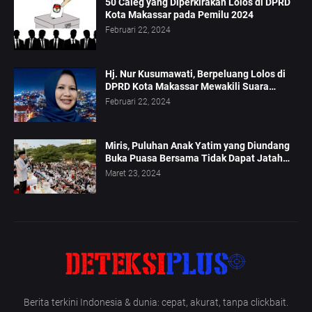
50 Caleg yang Diperkirakan Lolos di DPRD
Kota Makassar pada Pemilu 2024
Februari 22, 2024
Hj. Nur Kusumawati, Berpeluang Lolos di
DPRD Kota Makassar Mewakili Suara
Perempuan Dapil 2
Februari 22, 2024
Miris, Puluhan Anak Yatim yang Diundang
Buka Puasa Bersama Tidak Dapat Jatah
Makan dan Infaq
Maret 23, 2024
Berita terkini Indonesia & dunia: cepat, akurat, tanpa clickbait.