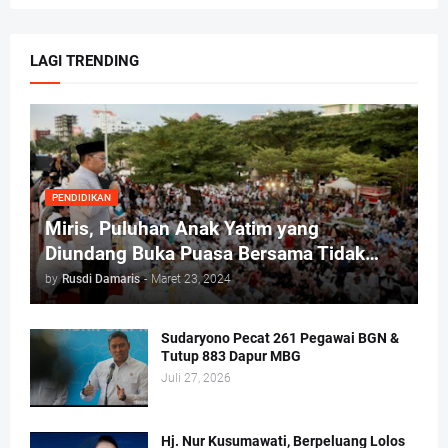
LAGI TRENDING
PENDIDIKAN
Miris, Puluhan Anak Yatim yang
Diundang Buka Puasa Bersama Tidak
Dapat Jatah Makan dan Infaq
by
Rusdi Damaris
-
Maret 23, 2024
Sudaryono Pecat 261 Pegawai BGN &
Tutup 883 Dapur MBG
Juli 27, 2026
Hj. Nur Kusumawati, Berpeluang Lolos