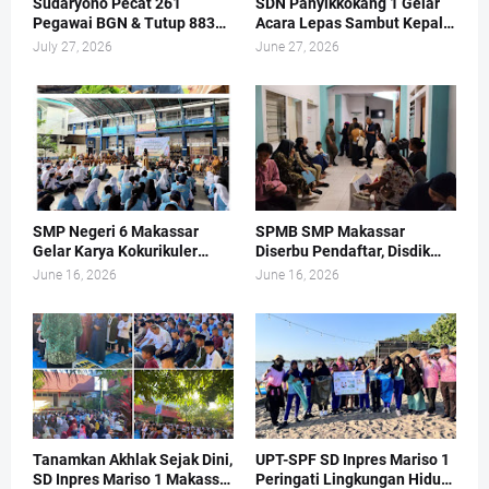
Sudaryono Pecat 261
SDN Panyikkokang 1 Gelar
Pegawai BGN & Tutup 883
Acara Lepas Sambut Kepala
Dapur MBG
Sekolah
July 27, 2026
June 27, 2026
SMP Negeri 6 Makassar
SPMB SMP Makassar
Gelar Karya Kokurikuler
Diserbu Pendaftar, Disdik
Bertema Pengelolaan
Sampai Buka Layanan di
June 16, 2026
June 16, 2026
Sampah dan Kukuhkan Duta
Hari Libur
Adiwiyata
Tanamkan Akhlak Sejak Dini,
UPT-SPF SD Inpres Mariso 1
SD Inpres Mariso 1 Makassar
Peringati Lingkungan Hidup