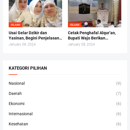
ISLAMI
ISLAMI
Usai Gelar Dzikir dan
Cetak Penghafal Alqur’an,
Yasinan, Begini Penjelasan
Bupati Wajo Berikan
Andi Irma Mappanyukki
Bantuan Buku At-Taisir
January 08, 2024
January 08, 2024
Kepada 30 Hafidz dan
Hafidzah
KATEGORI PILIHAN
Nasional
(9)
Daerah
(7)
Ekonomi
(6)
Internasional
(6)
Kesehatan
(6)