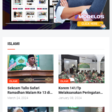
ISLAMI
ISLAMI
ISLAMI
Sekcam Tallo Safari
Korem 141/Tp
Ramadhan Malam Ke 13 di
Melaksanakan Peringatan
Mesjid Darul Ma'arif,
Maulid Nabi Muhammad
March 24, 2024
January 08, 2024
Kelurahan Tammua
SAW 1442/H 2020 M