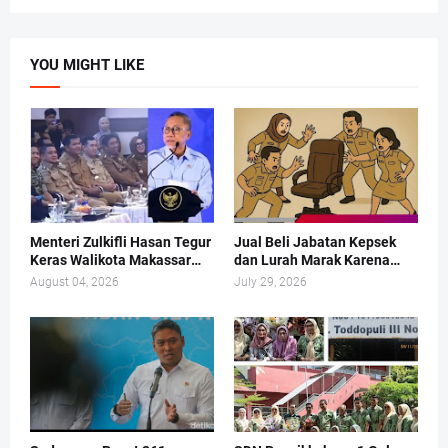
YOU MIGHT LIKE
Menteri Zulkifli Hasan Tegur
Jual Beli Jabatan Kepsek
Keras Walikota Makassar
dan Lurah Marak Karena
Soal Sampah
PANSEL Cuma Pajangan
August 04, 2026
July 29, 2026