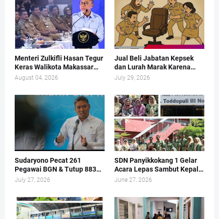
Menteri Zulkifli Hasan Tegur
Jual Beli Jabatan Kepsek
Keras Walikota Makassar
dan Lurah Marak Karena
Soal Sampah
PANSEL Cuma Pajangan
August 04, 2026
July 29, 2026
Sudaryono Pecat 261
SDN Panyikkokang 1 Gelar
Pegawai BGN & Tutup 883
Acara Lepas Sambut Kepala
Dapur MBG
Sekolah
July 27, 2026
June 27, 2026