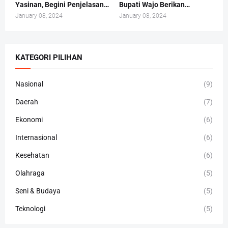
Yasinan, Begini Penjelasan
Bupati Wajo Berikan
Andi Irma Mappanyukki
Bantuan Buku At-Taisir
January 08, 2024
January 08, 2024
Kepada 30 Hafidz dan
Hafidzah
KATEGORI PILIHAN
Nasional
(9)
Daerah
(7)
Ekonomi
(6)
Internasional
(6)
Kesehatan
(6)
Olahraga
(5)
Seni & Budaya
(5)
Teknologi
(5)