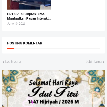
UPT SPF SD Inpres Bitoa
Manfaatkan Papan Interaktif
Digital Dalam Proses
June 10, 2026
Pembelajaran di Kelas.
POSTING KOMENTAR
Lebih baru
Lebih lama