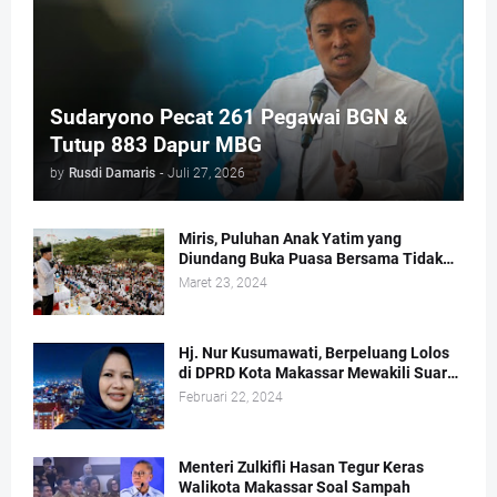
Sudaryono Pecat 261 Pegawai BGN &
Tutup 883 Dapur MBG
by
Rusdi Damaris
-
Juli 27, 2026
Miris, Puluhan Anak Yatim yang
Diundang Buka Puasa Bersama Tidak
Dapat Jatah Makan dan Infaq
Maret 23, 2024
Hj. Nur Kusumawati, Berpeluang Lolos
di DPRD Kota Makassar Mewakili Suara
Perempuan Dapil 2
Februari 22, 2024
Menteri Zulkifli Hasan Tegur Keras
Walikota Makassar Soal Sampah