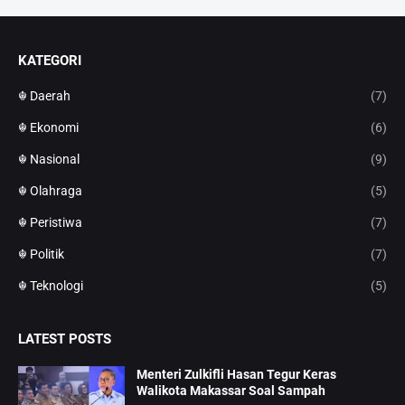
KATEGORI
☬ Daerah
(7)
☬ Ekonomi
(6)
☬ Nasional
(9)
☬ Olahraga
(5)
☬ Peristiwa
(7)
☬ Politik
(7)
☬ Teknologi
(5)
LATEST POSTS
Menteri Zulkifli Hasan Tegur Keras
Walikota Makassar Soal Sampah