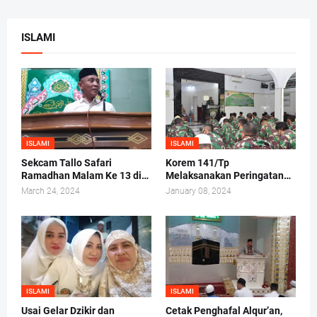
ISLAMI
ISLAMI
ISLAMI
Sekcam Tallo Safari
Korem 141/Tp
Ramadhan Malam Ke 13 di
Melaksanakan Peringatan
Mesjid Darul Ma'arif,
Maulid Nabi Muhammad
March 24, 2024
January 08, 2024
Kelurahan Tammua
SAW 1442/H 2020 M
ISLAMI
ISLAMI
Usai Gelar Dzikir dan
Cetak Penghafal Alqur’an,