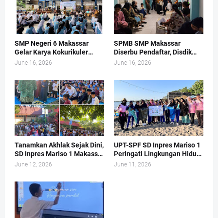
SMP Negeri 6 Makassar
SPMB SMP Makassar
Gelar Karya Kokurikuler
Diserbu Pendaftar, Disdik
Bertema Pengelolaan
Sampai Buka Layanan di
June 16, 2026
June 16, 2026
Sampah dan Kukuhkan Duta
Hari Libur
Adiwiyata
Tanamkan Akhlak Sejak Dini,
UPT-SPF SD Inpres Mariso 1
SD Inpres Mariso 1 Makassar
Peringati Lingkungan Hidup
Gelar Sholat Dhuha Rutin
dengan Turun ke Pantai
June 12, 2026
June 11, 2026
Tiap Jumat
Tanjung Merdeka