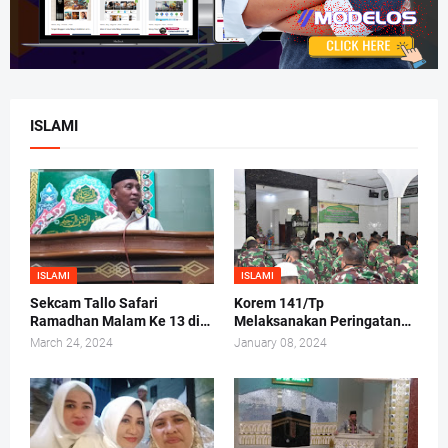
ISLAMI
ISLAMI
ISLAMI
Sekcam Tallo Safari
Korem 141/Tp
Ramadhan Malam Ke 13 di
Melaksanakan Peringatan
Mesjid Darul Ma'arif,
Maulid Nabi Muhammad
March 24, 2024
January 08, 2024
Kelurahan Tammua
SAW 1442/H 2020 M