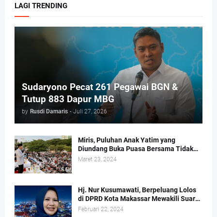
LAGI TRENDING
Sudaryono Pecat 261 Pegawai BGN &
Tutup 883 Dapur MBG
by
Rusdi Damaris
-
Juli 27, 2026
Miris, Puluhan Anak Yatim yang
Diundang Buka Puasa Bersama Tidak
Dapat Jatah Makan dan Infaq
Maret 23, 2024
Hj. Nur Kusumawati, Berpeluang Lolos
di DPRD Kota Makassar Mewakili Suara
Perempuan Dapil 2
Februari 22, 2024