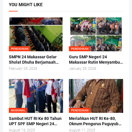
YOU MIGHT LIKE
PENDIDIKAN
PENDIDIKAN
SMPN 24 Makassar Gelar
Guru SMP Negeri 24
Sholat Dhuha Berjamaah
Makassar Rutin Menyambut
Sebelum Kegiatan Belajar
Siswa di Gerbang
February 05, 2026
January 29, 2026
Mengajar
NASIONAL
PENDIDIKAN
Sambut HUT RI Ke 80 Tahun
Meriahkan HUT RI Ke-80,
UPT SPF SMP Negeri 24
Oknum Pengurus Paguyuban
Makassar Gelar Pelantikan
SDN Labuang Baji 2 Pungut
August 13, 2025
August 11, 2025