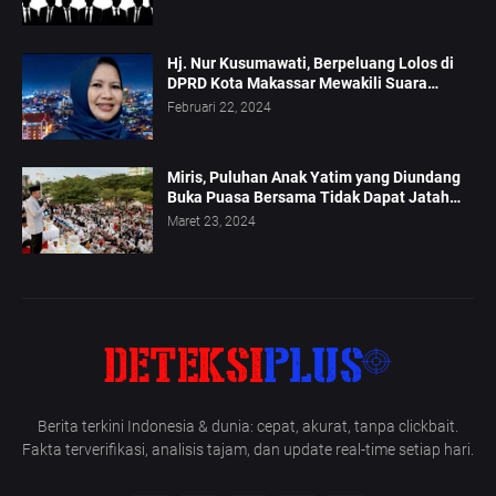
Hj. Nur Kusumawati, Berpeluang Lolos di
DPRD Kota Makassar Mewakili Suara
Perempuan Dapil 2
Februari 22, 2024
Miris, Puluhan Anak Yatim yang Diundang
Buka Puasa Bersama Tidak Dapat Jatah
Makan dan Infaq
Maret 23, 2024
Berita terkini Indonesia & dunia: cepat, akurat, tanpa clickbait.
Fakta terverifikasi, analisis tajam, dan update real-time setiap hari.