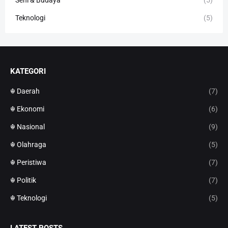
Seni & Budaya
(5)
Teknologi
(5)
KATEGORI
☬ Daerah
(7)
☬ Ekonomi
(6)
☬ Nasional
(9)
☬ Olahraga
(5)
☬ Peristiwa
(7)
☬ Politik
(7)
☬ Teknologi
(5)