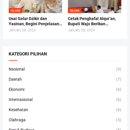
ISLAMI
ISLAMI
Usai Gelar Dzikir dan
Cetak Penghafal Alqur’an,
Yasinan, Begini Penjelasan
Bupati Wajo Berikan
Andi Irma Mappanyukki
Bantuan Buku At-Taisir
January 08, 2024
January 08, 2024
Kepada 30 Hafidz dan
Hafidzah
KATEGORI PILIHAN
Nasional
(9)
Daerah
(7)
Ekonomi
(6)
Internasional
(6)
Kesehatan
(6)
Olahraga
(5)