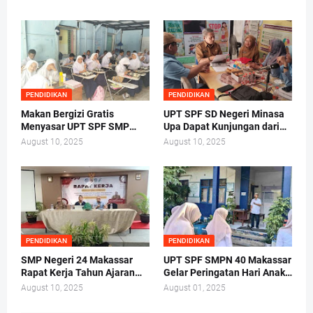
Ketua Osis Periode 2025-
Biaya dari Orang Tua Siswa
2026.
PENDIDIKAN
PENDIDIKAN
Makan Bergizi Gratis
UPT SPF SD Negeri Minasa
Menyasar UPT SPF SMP
Upa Dapat Kunjungan dari
Negeri 40 Makassar
Tim Lembaga Administrasi
August 10, 2025
August 10, 2025
Negara RI Makassar
PENDIDIKAN
PENDIDIKAN
SMP Negeri 24 Makassar
UPT SPF SMPN 40 Makassar
Rapat Kerja Tahun Ajaran
Gelar Peringatan Hari Anak
2025/2026 di Hotel Whiz
Nasional Tahun 2025
August 10, 2025
August 01, 2025
Prime