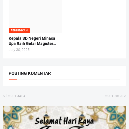
PENDIDIKAN
Kepala SD Negeri Minasa
Upa Raih Gelar Magister
Hukum Tepat di Hari Anak
July 30, 2025
Nasional 2025
POSTING KOMENTAR
Lebih baru
Lebih lama